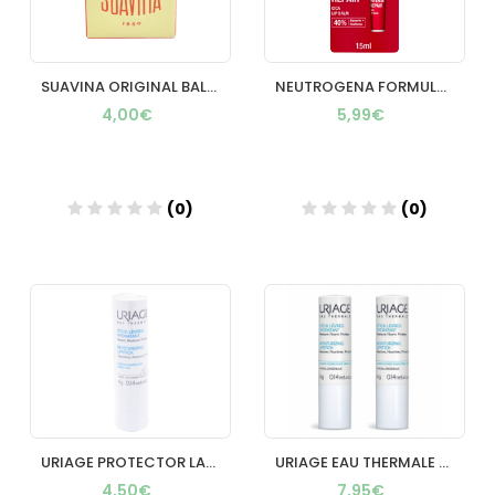
SUAVINA ORIGINAL BALSAMO LABIAL 1 ENVASE 10 ML
NEUTROGENA FORMULA NORUEGA BALSAMO LABIOS Y NARIZ REPARACION INMEDIATA 1 ENVASE 15 ML
4,00€
5,99€
(0)
(0)
Añadir
Añadir
URIAGE PROTECTOR LABIAL 1 ENVASE 45 G
URIAGE EAU THERMALE DUPLO LABIOS 4G X 2
4,50€
7,95€